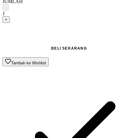
JUMLAH
-
1
+
TAMBAH KE KERANJANG
BELI SEKARANG
Tambah ke Wishlist